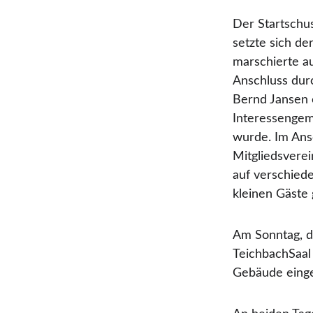
Der Startschus
setzte sich d
marschierte a
Anschluss dur
Bernd Jansen o
Interessengem
wurde. Im Ansc
Mitgliedsvere
auf verschiede
kleinen Gäste
Am Sonntag, d
TeichbachSaal
Gebäude eing