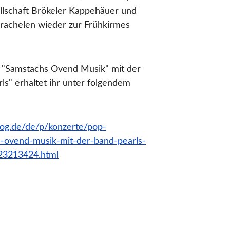
llschaft Brökeler Kappehäuer und 
rachelen wieder zur Frühkirmes 
e "Samstachs Ovend Musik" mit der 
ls" erhaltet ihr unter folgendem 
frog.de/de/p/konzerte/pop-
-ovend-musik-mit-der-band-pearls-
3213424.html