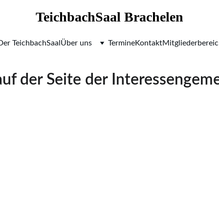
TeichbachSaal Brachelen
Der TeichbachSaal
Über uns
Termine
Kontakt
Mitgliederberei
f der Seite der Interessengeme