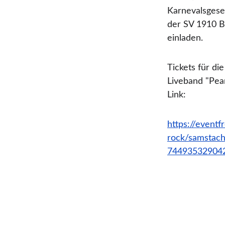
Karnevalsgese
der SV 1910 B
einladen.
Tickets für di
Liveband "Pear
Link: 
https://event
rock/samstach
744935329042