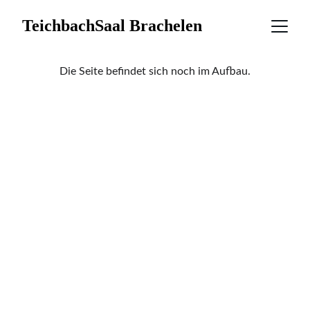
TeichbachSaal Brachelen
Die Seite befindet sich noch im Aufbau.
Veranstaltungen
Wir vermieten hochwertige 
Veranstaltungsräume für Events.
Kontakt
+49 178-8296376 
info@teichbachsaal.de